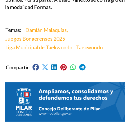
la modalidad Formas.
Damián Malaquías,
Juegos Bonaerenses 2025
Liga Municipal de Taekwondo
Taekwondo